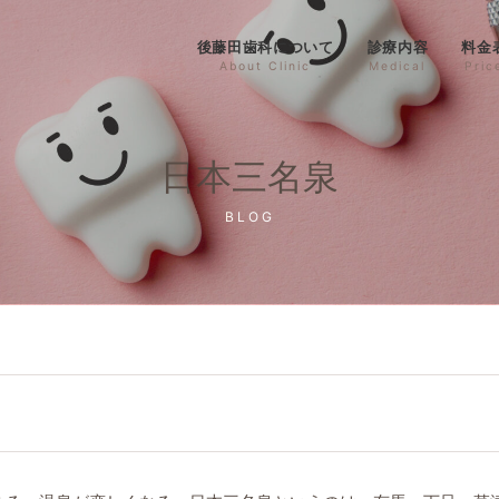
後藤田歯科について
診療内容
料金
About Clinic
Medical
Pric
日本三名泉
BLOG