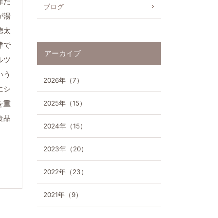
津だ
ブログ
が湯
徳太
て
津で
アーカイブ
ルツ
いう
2026年（7）
にシ
を重
2025年（15）
食品
2024年（15）
2023年（20）
2022年（23）
2021年（9）