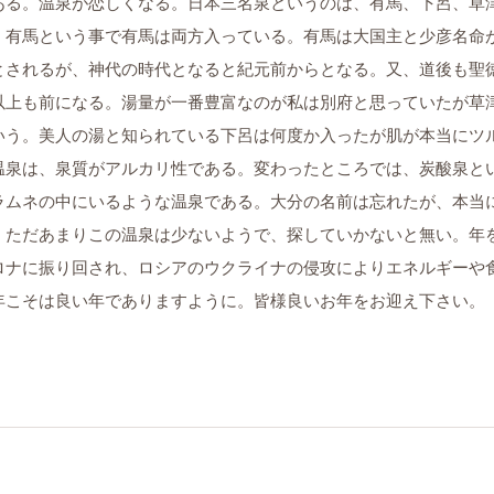
る。温泉が恋しくなる。日本三名泉というのは、有馬、下呂、草
、有馬という事で有馬は両方入っている。有馬は大国主と少彦名命
About Clinic
とされるが、神代の時代となると紀元前からとなる。又、道後も聖
後藤田歯科につい
以上も前になる。湯量が一番豊富なのが私は別府と思っていたが草
いう。美人の湯と知られている下呂は何度か入ったが肌が本当にツ
Medical
温泉は、泉質がアルカリ性である。変わったところでは、炭酸泉と
診療案内
ラムネの中にいるような温泉である。大分の名前は忘れたが、本当
。ただあまりこの温泉は少ないようで、探していかないと無い。年
Price
料金表
ロナに振り回され、ロシアのウクライナの侵攻によりエネルギーや
年こそは良い年でありますように。皆様良いお年をお迎え下さい。
Access
アクセス
News
お知らせ