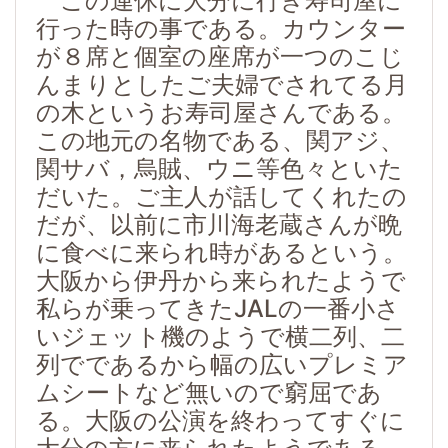
この連休に大分に行き寿司屋に
行った時の事である。カウンター
が８席と個室の座席が一つのこじ
んまりとしたご夫婦でされてる月
の木というお寿司屋さんである。
この地元の名物である、関アジ、
関サバ，烏賊、ウニ等色々といた
だいた。ご主人が話してくれたの
だが、以前に市川海老蔵さんが晩
に食べに来られ時があるという。
大阪から伊丹から来られたようで
私らが乗ってきたJALの一番小さ
いジェット機のようで横二列、二
列でであるから幅の広いプレミア
ムシートなど無いので窮屈であ
る。大阪の公演を終わってすぐに