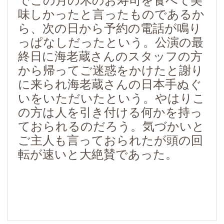
でこの月の木のお寿司を食べて美
味しかったと言ったものであるか
ら、次の日から予約の電話が鳴り
っぱなしだったという。公演の最
About Clinic
終日に海老蔵さんのスタッフの方
後藤田歯科について
から帰ってご迷惑をかけたと謝り
に来られ海老蔵さんの日本手ぬぐ
Medical
いをいただいたという。やはりこ
診療案内
の方は人を引き付ける何かを持っ
ておられるのだろう。気づかいと
Price
ご主人も言っておられたが頭の回
料金表
転が速いと大絶賛であった。
Access
アクセス
News