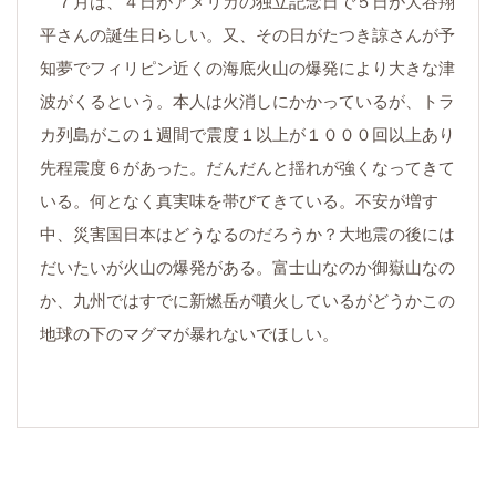
７月は、４日がアメリカの独立記念日で５日が大谷翔
平さんの誕生日らしい。又、その日がたつき諒さんが予
知夢でフィリピン近くの海底火山の爆発により大きな津
波がくるという。本人は火消しにかかっているが、トラ
カ列島がこの１週間で震度１以上が１０００回以上あり
先程震度６があった。だんだんと揺れが強くなってきて
いる。何となく真実味を帯びてきている。不安が増す
中、災害国日本はどうなるのだろうか？大地震の後には
だいたいが火山の爆発がある。富士山なのか御嶽山なの
か、九州ではすでに新燃岳が噴火しているがどうかこの
地球の下のマグマが暴れないでほしい。