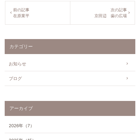
前の記事
次の記事
在原業平
京田辺 歯の広場
About Clinic
後藤田歯科について
カテゴリー
Medical
診療案内
お知らせ
Price
ブログ
料金表
Access
アクセス
アーカイブ
News
2026年（7）
お知らせ