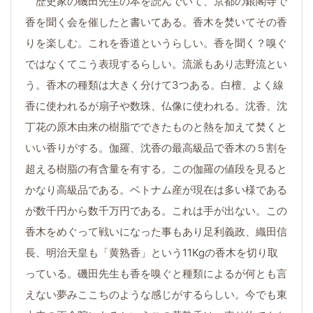
歴史家の磯田先生の本を読んでいて、京都の銀閣寺で
香を聞く会を催したと書いてある。香木を焚いてその香
りを楽しむ。これを香道というらしい。香を聞く？嗅ぐ
ではなくてこう表現するらしい。流派もあり志野流とい
う。香木の種類は大きく分けて3つある。白檀、よく線
香に使われるが扇子や数珠、仏像に使われる。沈香、沈
丁花の原木由来の樹脂でできたものと熱を加えて焚くと
いい香りがする。伽羅、沈香の最高級品で香木の５割を
超える樹脂の有含量を有する。この伽羅の値段を見ると
かなり高級品である。ベトナム産が現在は多い様である
が数千円から数千万円である。これは手が出ない。この
香木をめぐって戦いになった事もあり足利義政、織田信
長、明治天皇も「黄熟香」という11Kgの香木を切り取
っている。磯田先生も香を嗅ぐと種類によるが何とも言
えない夢みここちのような感じがするらしい。今でも東