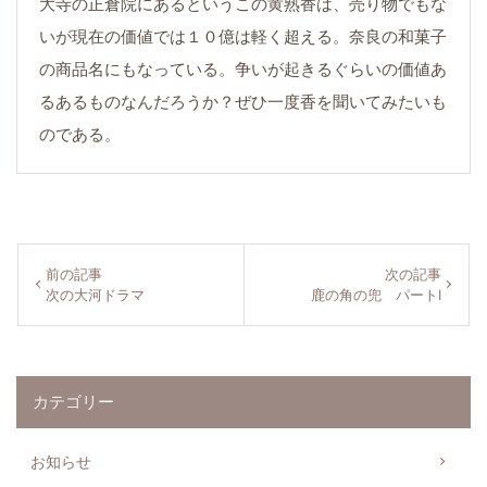
大寺の正倉院にあるというこの黄熟香は、売り物でもな
いが現在の価値では１０億は軽く超える。奈良の和菓子
の商品名にもなっている。争いが起きるぐらいの価値あ
るあるものなんだろうか？ぜひ一度香を聞いてみたいも
のである。
About Clinic
後藤田歯科について
前の記事
次の記事
Medical
次の大河ドラマ
鹿の角の兜 パートⅠ
診療案内
Price
カテゴリー
料金表
Access
お知らせ