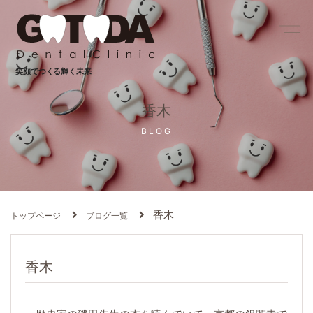
笑顔でつくる輝く未来
香木
BLOG
香木
トップページ
ブログ一覧
香木